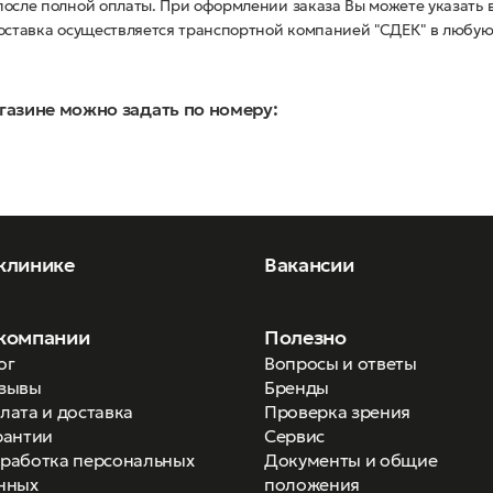
осле полной оплаты. При оформлении заказа Вы можете указать 
оставка осуществляется транспортной компанией "СДЕК" в любую
газине можно задать по номеру:
клинике
Вакансии
компании
Полезно
ог
Вопросы и ответы
зывы
Бренды
лата и доставка
Проверка зрения
рантии
Сервис
работка персональных
Документы и общие
нных
положения