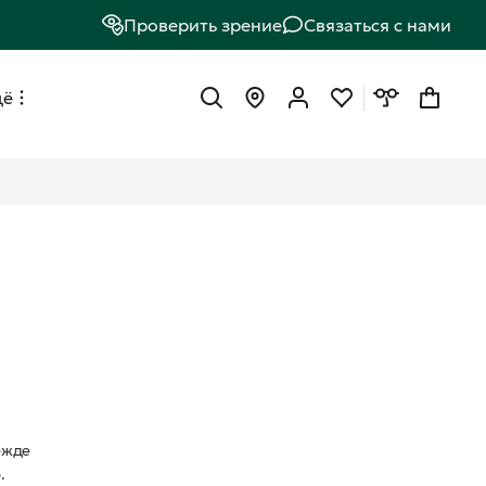
Проверить зрение
Связаться с нами
щё
ежде
.